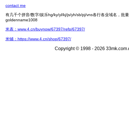
contact me
有几千个拼音/数字/娱乐hg/ky/yl/kj/js/yh/sb/pj/vns各行各业域名，
goldenname1008
米表：www.4.cn/buynow/67397/refp/67397/
米铺：https://www.4.cn/shop/67397/
Copyright © 1998 - 2026 33mk.com A